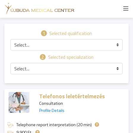
1
Selected qualification
Select...
2
Selected specialization
Select...
Telefonos leletértelmezés
Consultation
Profile Details
Telephone report interpretation (20 min)
9 900 Ft