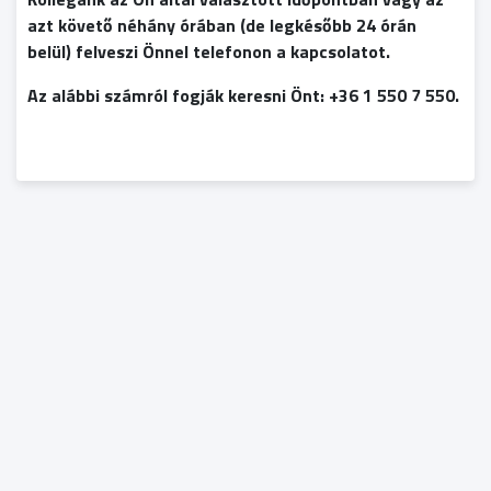
azt követő néhány órában (de legkésőbb 24 órán
belül) felveszi Önnel telefonon a kapcsolatot.
Az alábbi számról fogják keresni Önt: +36 1 550 7 550.