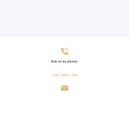
Ask us by phone:
+36 1 550 7 550
Send us a message:
recepcio@ujbudamedical.hu